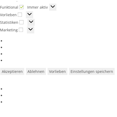
Richtlinie
.
Funktional
Funktional
Immer aktiv
Vorlieben
Vorlieben
Statistiken
Statistiken
Marketing
Marketing
Optionen verwalten
Dienste verwalten
Verwalten von {vendor_count}-Lieferanten
Lese mehr über diese Zwecke
Akzeptieren
Ablehnen
Vorlieben
Einstellungen speichern
Vorlieben
Cookie-Richtlinie
Datenschutzerklärung
Impressum
Zum