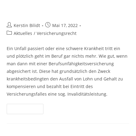
Inhalt
Berufsunfähigkeitsversicherung
springen
Beitrags-
Beitrag
Kerstin Bilidt
Mai 17, 2022
Autor:
veröffentlicht:
Beitrags-
Aktuelles
/
Versicherungsrecht
Kategorie:
Ein Unfall passiert oder eine schwere Krankheit tritt ein
und plötzlich geht im Beruf gar nichts mehr. Wie gut, wenn
man dann mit einer Berufsunfähigkeitsversicherung
abgesichert ist. Diese hat grundsätzlich den Zweck
krankheitsbedingten den Ausfall von Lohn und Gehalt zu
kompensieren und bezahlt bei Eintritt des
Versicherungsfalles eine sog. Invaliditätsleistung.
Berufsunfähigkeitsversicherung
Weiterlesen