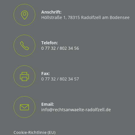
Anschrift:
Höllstraße 1, 78315 Radolfzell am Bodensee
Telefon:
0 77 32 / 802 34 56
Opens
in
your
Fax:
application
0 77 32 / 802 34 57
Email:
Opens
info@rechtsanwaelte-radolfzell.de
in
your
application
Cookie-Richtlinie (EU)