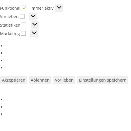
Richtlinie
.
Funktional
Funktional
Immer aktiv
Vorlieben
Vorlieben
Statistiken
Statistiken
Marketing
Marketing
Optionen verwalten
Dienste verwalten
Verwalten von {vendor_count}-Lieferanten
Lese mehr über diese Zwecke
Akzeptieren
Ablehnen
Vorlieben
Einstellungen speichern
Vorlieben
Cookie-Richtlinie
Datenschutzerklärung
Impressum
Zum