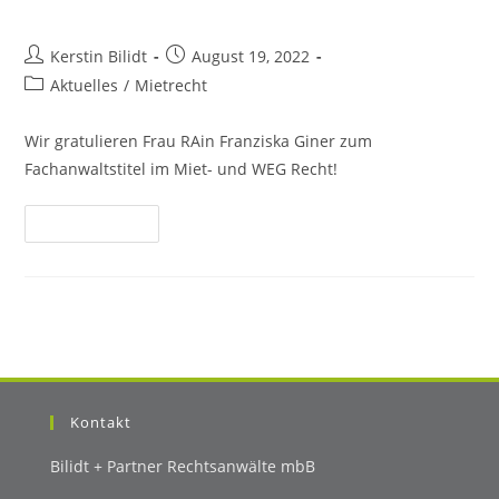
Inhalt
springen
Beitrags-
Beitrag
Kerstin Bilidt
August 19, 2022
Autor:
veröffentlicht:
Beitrags-
Aktuelles
/
Mietrecht
Kategorie:
Wir gratulieren Frau RAin Franziska Giner zum
Fachanwaltstitel im Miet- und WEG Recht!
Weiterlesen
Kontakt
Bilidt + Partner Rechtsanwälte mbB