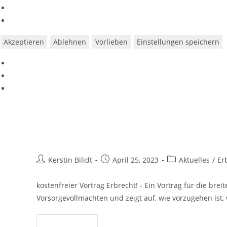
Verwalten von {vendor_count}-Lieferanten
Lese mehr über diese Zwecke
Akzeptieren
Ablehnen
Vorlieben
Einstellungen speichern
Cookie-Richtlinie
Datenschutzerklärung
Impressum
Zum
Inhalt
Erbrecht, Vorsorge und die Fr
springen
Beitrags-
Beitrag
Beitrags-
Kerstin Bilidt
April 25, 2023
Aktuelles
/
Er
Autor:
veröffentlicht:
Kategorie:
kostenfreier Vortrag Erbrecht! - Ein Vortrag für die br
Vorsorgevollmachten und zeigt auf, wie vorzugehen ist, 
Erbrecht,
Weiterlesen