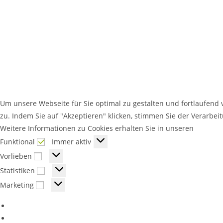
Um unsere Webseite für Sie optimal zu gestalten und fortlaufen
zu. Indem Sie auf "Akzeptieren" klicken, stimmen Sie der Verarb
Weitere Informationen zu Cookies erhalten Sie in unseren
Datensc
Funktional
Funktional
Immer aktiv
Vorlieben
Vorlieben
Statistiken
Statistiken
Marketing
Marketing
Optionen verwalten
Dienste verwalten