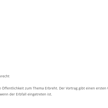
Vorlieben
age nach den Steuern
brecht
eite Öffentlichkeit zum Thema Erbreht. Der Vortrag gibt einen erst
wenn der Erbfall eingetreten ist.