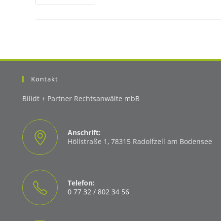
Vorsorge
Und
Die
Frage
Nach
Den
Steuern
Kontakt
Bilidt + Partner Rechtsanwälte mbB
Anschrift:
Höllstraße 1, 78315 Radolfzell am Bodensee
Telefon:
0 77 32 / 802 34 56
Opens
in