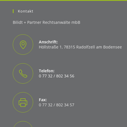
Kontakt
Bilidt + Partner Rechtsanwälte mbB
Anschrift:
Höllstraße 1, 78315 Radolfzell am Bodensee
Telefon:
0 77 32 / 802 34 56
Opens
in
your
Fax:
application
0 77 32 / 802 34 57