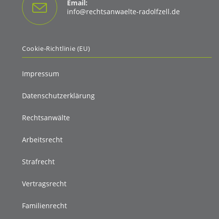
Email:
Opens
info@rechtsanwaelte-radolfzell.de
in
your
application
Cookie-Richtlinie (EU)
Impressum
Datenschutzerklärung
Rechtsanwälte
Arbeitsrecht
Strafrecht
Vertragsrecht
Familienrecht