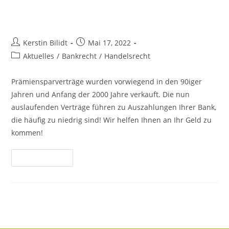
Inhalt
PRÄMIENSPARVERTRÄGE
springen
Beitrags-
Beitrag
Kerstin Bilidt
Mai 17, 2022
Autor:
veröffentlicht:
Beitrags-
Aktuelles
/
Bankrecht
/
Handelsrecht
Kategorie:
Prämiensparverträge wurden vorwiegend in den 90iger
Jahren und Anfang der 2000 Jahre verkauft. Die nun
auslaufenden Verträge führen zu Auszahlungen Ihrer Bank,
die häufig zu niedrig sind! Wir helfen Ihnen an Ihr Geld zu
kommen!
PRÄMIENSPARVERTRÄGE
Weiterlesen