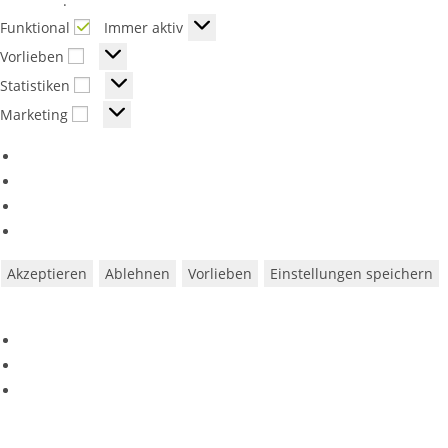
Richtlinie
.
Funktional
Funktional
Immer aktiv
Vorlieben
Vorlieben
Statistiken
Statistiken
Marketing
Marketing
Optionen verwalten
Dienste verwalten
Verwalten von {vendor_count}-Lieferanten
Lese mehr über diese Zwecke
Akzeptieren
Ablehnen
Vorlieben
Einstellungen speichern
Vorlieben
Cookie-Richtlinie
Datenschutzerklärung
Impressum
Zum