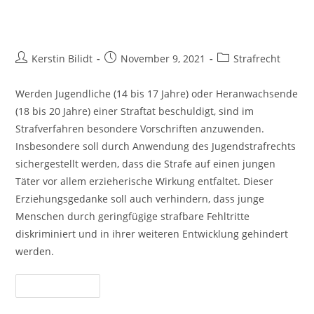
Inhalt
Jugendstrafrecht
springen
Beitrags-
Beitrag
Beitrags-
Kerstin Bilidt
November 9, 2021
Strafrecht
Autor:
veröffentlicht:
Kategorie:
Werden Jugendliche (14 bis 17 Jahre) oder Heranwachsende
(18 bis 20 Jahre) einer Straftat beschuldigt, sind im
Strafverfahren besondere Vorschriften anzuwenden.
Insbesondere soll durch Anwendung des Jugendstrafrechts
sichergestellt werden, dass die Strafe auf einen jungen
Täter vor allem erzieherische Wirkung entfaltet. Dieser
Erziehungsgedanke soll auch verhindern, dass junge
Menschen durch geringfügige strafbare Fehltritte
diskriminiert und in ihrer weiteren Entwicklung gehindert
werden.
Jugendstrafrecht
Weiterlesen