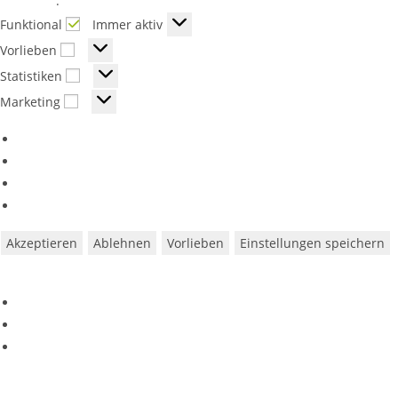
Richtlinie
.
Funktional
Funktional
Immer aktiv
Vorlieben
Vorlieben
Statistiken
Statistiken
Marketing
Marketing
Optionen verwalten
Dienste verwalten
Verwalten von {vendor_count}-Lieferanten
Lese mehr über diese Zwecke
Akzeptieren
Ablehnen
Vorlieben
Einstellungen speichern
Vorlieben
Cookie-Richtlinie
Datenschutzerklärung
Impressum
Zum