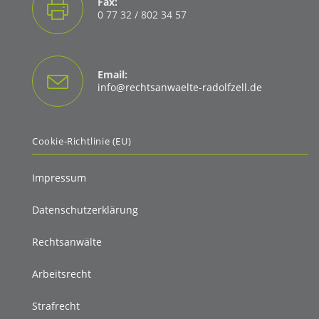
Fax:
application
0 77 32 / 802 34 57
Email:
Opens
info@rechtsanwaelte-radolfzell.de
in
your
application
Cookie-Richtlinie (EU)
Impressum
Datenschutzerklärung
Rechtsanwälte
Arbeitsrecht
Strafrecht