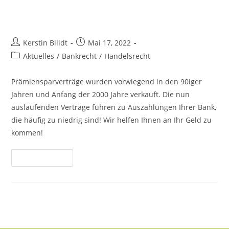
Inhalt
PRÄMIENSPARVERTRÄGE
springen
Beitrags-
Beitrag
Kerstin Bilidt
Mai 17, 2022
Autor:
veröffentlicht:
Beitrags-
Aktuelles
/
Bankrecht
/
Handelsrecht
Kategorie:
Prämiensparverträge wurden vorwiegend in den 90iger
Jahren und Anfang der 2000 Jahre verkauft. Die nun
auslaufenden Verträge führen zu Auszahlungen Ihrer Bank,
die häufig zu niedrig sind! Wir helfen Ihnen an Ihr Geld zu
kommen!
PRÄMIENSPARVERTRÄGE
Weiterlesen