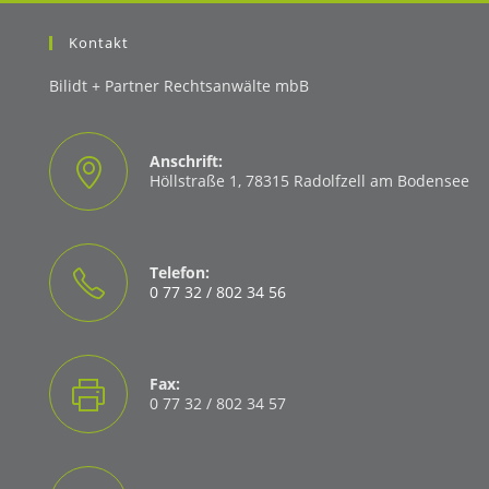
Kontakt
Bilidt + Partner Rechtsanwälte mbB
Anschrift:
Höllstraße 1, 78315 Radolfzell am Bodensee
Telefon:
0 77 32 / 802 34 56
Opens
in
your
Fax:
application
0 77 32 / 802 34 57