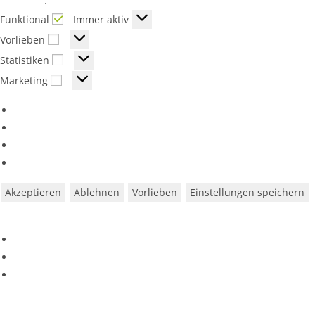
Richtlinie
.
Funktional
Funktional
Immer aktiv
Vorlieben
Vorlieben
Statistiken
Statistiken
Marketing
Marketing
Optionen verwalten
Dienste verwalten
Verwalten von {vendor_count}-Lieferanten
Lese mehr über diese Zwecke
Akzeptieren
Ablehnen
Vorlieben
Einstellungen speichern
Vorlieben
Cookie-Richtlinie
Datenschutzerklärung
Impressum
Zum