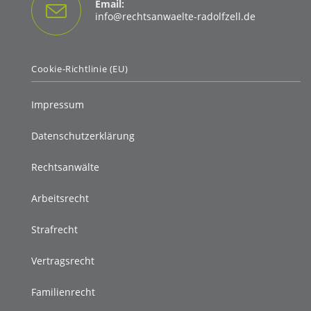
Email:
Opens
info@rechtsanwaelte-radolfzell.de
in
your
application
Cookie-Richtlinie (EU)
Impressum
Datenschutzerklärung
Rechtsanwälte
Arbeitsrecht
Strafrecht
Vertragsrecht
Familienrecht